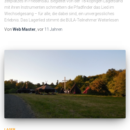
zeltplatzes in Friedensau. Begleitet von der 18-köpfigen Lagerband
mit ihren Instrumenten schmettern die Pfadfinder das Lied im
Wechselgesang – für alle, die dabei sind, ein unvergessliches
Erlebnis. Das Lagerlied stimmt die BULA-Teilnehmer Weiterlesen
Von
Web Master
, vor
11 Jahren
LAGER