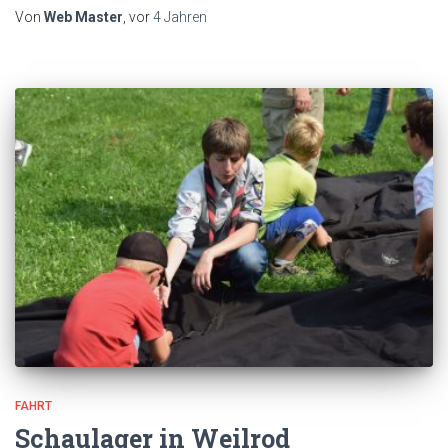
Von
Web Master
, vor
4 Jahren
FAHRT
Schaulager in Weilrod