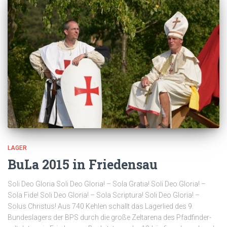
LAGER
BuLa 2015 in Friedensau
Soli Deo Gloria Soli Deo Gloria! – Sola Gratia! Soli Deo Gloria! –
Sola Fide! Soli Deo Gloria! – Sola Scriptura! Soli Deo Gloria! –
Solus Christus! Aus 740 Kehlen schallt das Lagerlied des 9.
Bundeslagers der BPS durch die große Zeltarena des Pfadfinder-