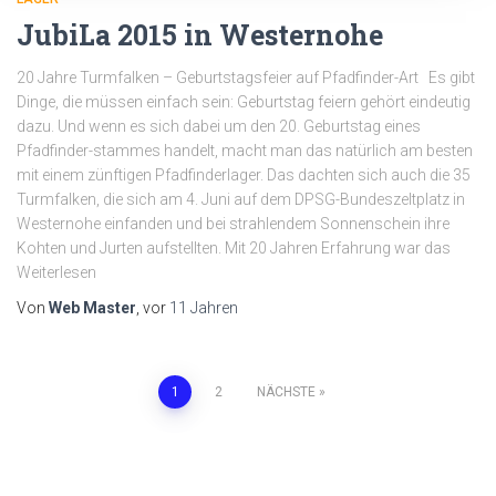
JubiLa 2015 in Westernohe
20 Jahre Turmfalken – Geburtstagsfeier auf Pfadfinder-Art Es gibt
Dinge, die müssen einfach sein: Geburtstag feiern gehört eindeutig
dazu. Und wenn es sich dabei um den 20. Geburtstag eines
Pfadfinder-stammes handelt, macht man das natürlich am besten
mit einem zünftigen Pfadfinderlager. Das dachten sich auch die 35
Turmfalken, die sich am 4. Juni auf dem DPSG-Bundeszeltplatz in
Westernohe einfanden und bei strahlendem Sonnenschein ihre
Kohten und Jurten aufstellten. Mit 20 Jahren Erfahrung war das
Weiterlesen
Von
Web Master
, vor
11 Jahren
Seitennummerierung
1
2
NÄCHSTE
der