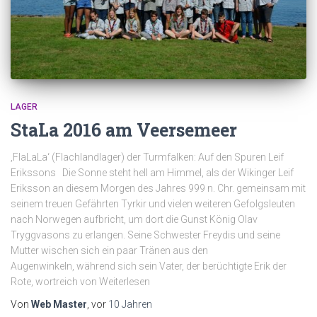
LAGER
StaLa 2016 am Veersemeer
‚FlaLaLa‘ (Flachlandlager) der Turmfalken: Auf den Spuren Leif
Erikssons Die Sonne steht hell am Himmel, als der Wikinger Leif
Eriksson an diesem Morgen des Jahres 999 n. Chr. gemeinsam mit
seinem treuen Gefährten Tyrkir und vielen weiteren Gefolgsleuten
nach Norwegen aufbricht, um dort die Gunst König Olav
Tryggvasons zu erlangen. Seine Schwester Freydis und seine
Mutter wischen sich ein paar Tränen aus den
Augenwinkeln, während sich sein Vater, der berüchtigte Erik der
Rote, wortreich von Weiterlesen
Von
Web Master
, vor
10 Jahren