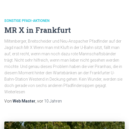
SONSTIGE PFADI-AKTIONEN
MR X in Frankfurt
Miltenberger, Breitscheider und Neu-Anspacher Pfadfinder auf der
Jagd nach Mr X Wenn man mit Kluft in der U-Bahn sitzt, fällt man
auf, erst recht, wenn man noch dazu rote Mannschaftsbänder
trägt. Nicht sehr hilfreich, wenn man lieber nicht gesehen werden
möchte. Und genau dieses Problem haben die vier Piranhas, die in
diesem Moment hinter den Wartebänken an der Frankfurter U-
Bahn-Station Westend in Deckung gehen. Kein Wunder, werden sie
doch gerade von sechs anderen Pfadfindersippen gejagt.
Weiterlesen
Von
Web Master
, vor
10 Jahren