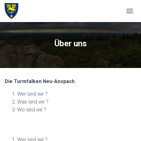
N
A
V
I
G
Über uns
A
T
I
O
N
U
Die Turmfalken Neu-Anspach
M
S
Wer sind wir ?
C
H
Was sind wir ?
A
Wo sind wir ?
L
T
E
N
Wer sind wir ?