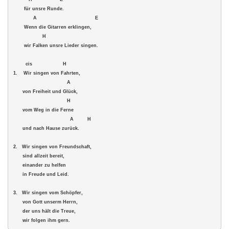
       für unsre Runde. 

             A                                      E 

       Wenn die Gitarren erklingen, 

                   H 

       wir Falken unsre Lieder singen. 

1.    Wir singen von Fahrten, 

                                   A     

      von Freiheit und Glück, 

                                   H 

      vom Weg in die Ferne 

                                     A         H 

      und nach Hause zurück.

2.   Wir singen von Freundschaft, 

      sind allzeit bereit,

      einander zu helfen 

      in Freude und Leid. 

3.   Wir singen vom Schöpfer, 

      von Gott unserm Herrn, 

      der uns hält die Treue, 

      wir folgen ihm gern.