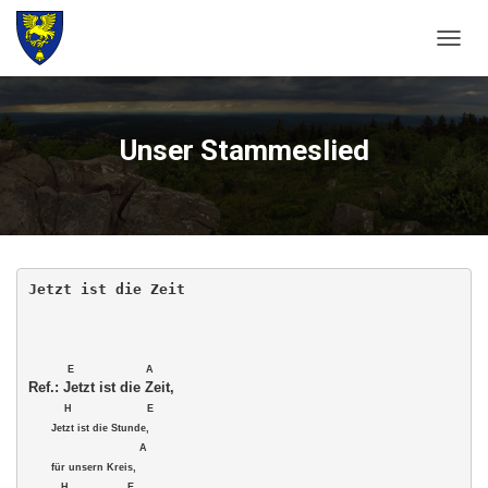
N
A
V
I
G
Unser Stammeslied
A
T
I
O
N
U
M
Jetzt ist die Zeit
S
C
H
A
L
T
           H                       E    

E
       Jetzt ist die Stunde, 

N
                                  A 

       für unsern Kreis, 

          H                  E 
